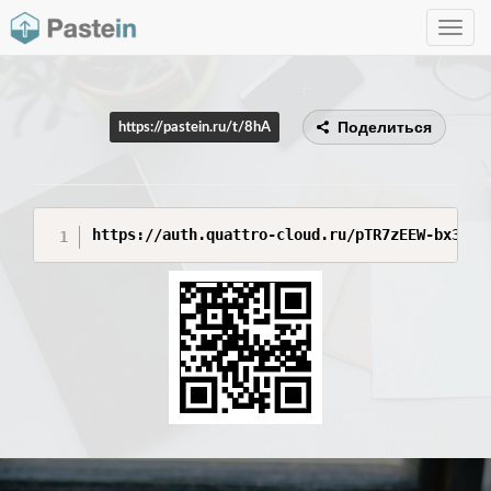
Toggle
navig
Поделиться
https://pastein.ru/t/8hA
https://auth.quattro-cloud.ru/pTR7zEEW-bx3_u3