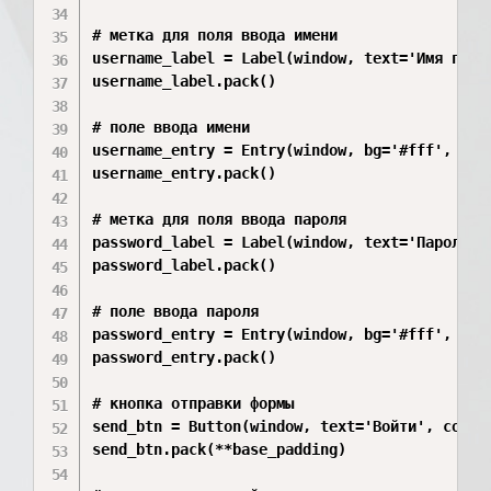
# метка для поля ввода имени

username_label = Label(window, text='Имя поль
username_label.pack()

# поле ввода имени

username_entry = Entry(window, bg='#fff', fg='
username_entry.pack()

# метка для поля ввода пароля

password_label = Label(window, text='Пароль', 
password_label.pack()

# поле ввода пароля

password_entry = Entry(window, bg='#fff', fg='
password_entry.pack()

# кнопка отправки формы

send_btn = Button(window, text='Войти', comman
send_btn.pack(**base_padding)
