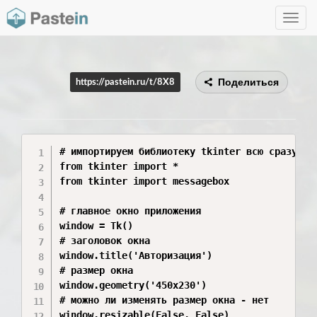
Toggle
navig
Поделиться
https://pastein.ru/t/8X8
# импортируем библиотеку tkinter всю сразу

from tkinter import *

from tkinter import messagebox

# главное окно приложения

window = Tk()

# заголовок окна

window.title('Авторизация')

# размер окна

window.geometry('450x230')

# можно ли изменять размер окна - нет

window.resizable(False, False)
