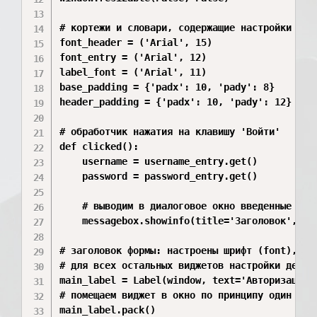
# кортежи и словари, содержащие настройки шриф
font_header = ('Arial', 15)

font_entry = ('Arial', 12)

label_font = ('Arial', 11)

base_padding = {'padx': 10, 'pady': 8}

header_padding = {'padx': 10, 'pady': 12}

# обработчик нажатия на клавишу 'Войти'

def clicked():

    username = username_entry.get()

    password = password_entry.get()

    # выводим в диалоговое окно введенные поль
    messagebox.showinfo(title='Заголовок', '{
# заголовок формы: настроены шрифт (font), от
# для всех остальных виджетов настройки делают
main_label = Label(window, text='Авторизация'
# помещаем виджет в окно по принципу один видж
main_label.pack()
