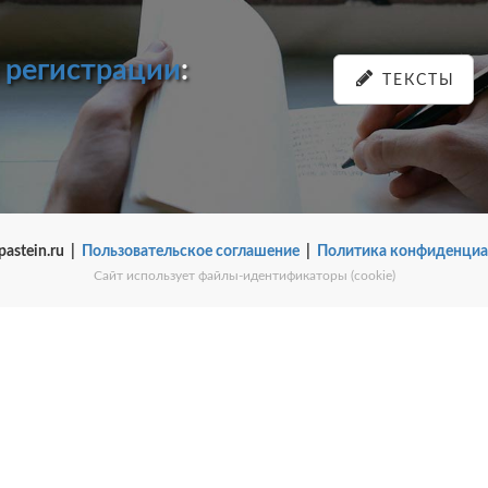
и
регистрации
:
ТЕКСТЫ
pastein.ru |
Пользовательское соглашение
|
Политика конфиденциа
Сайт использует файлы-идентификаторы (cookie)