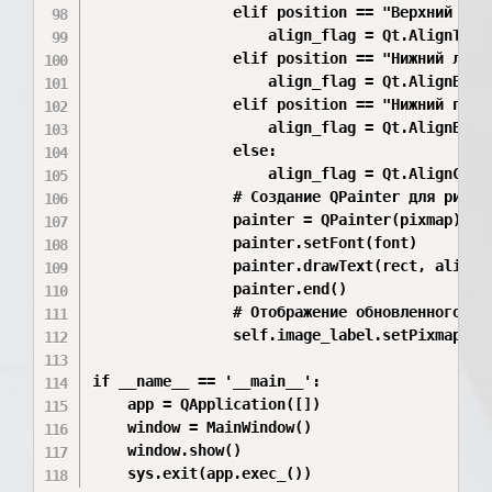
                elif position == "Верхний прав
                    align_flag = Qt.AlignTop |
                elif position == "Нижний левый
                    align_flag = Qt.AlignBotto
                elif position == "Нижний правы
                    align_flag = Qt.AlignBotto
                else:

                    align_flag = Qt.AlignCente
                # Создание QPainter для рисова
                painter = QPainter(pixmap)

                painter.setFont(font)

                painter.drawText(rect, align_f
                painter.end()

                # Отображение обновленного изо
                self.image_label.setPixmap(pix
if __name__ == '__main__':

    app = QApplication([])

    window = MainWindow()

    window.show()
