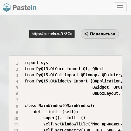
Toggle
navig
Поделиться
https://pastein.ru/t/8Gq
import sys

from PyQt5.QtCore import Qt, QRect

from PyQt5.QtGui import QPixmap, QPainter, QFo
from PyQt5.QtWidgets import (QApplication, QMa
                             QWidget, QPushBut
                             QHBoxLayout, QFil
class MainWindow(QMainWindow):

    def __init__(self):

        super().__init__()

        self.setWindowTitle('Мое приложение')

        self.setGeometry(100, 100, 500, 400)
