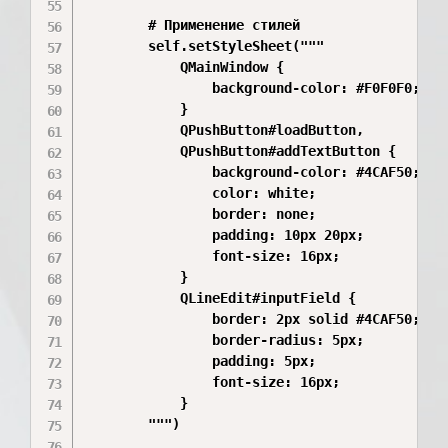
        # Применение стилей

        self.setStyleSheet("""

            QMainWindow {

                background-color: #F0F0F0;

            }

            QPushButton#loadButton,

            QPushButton#addTextButton {

                background-color: #4CAF50;

                color: white;

                border: none;

                padding: 10px 20px;

                font-size: 16px;

            }

            QLineEdit#inputField {

                border: 2px solid #4CAF50;

                border-radius: 5px;

                padding: 5px;

                font-size: 16px;

            }

        """)
