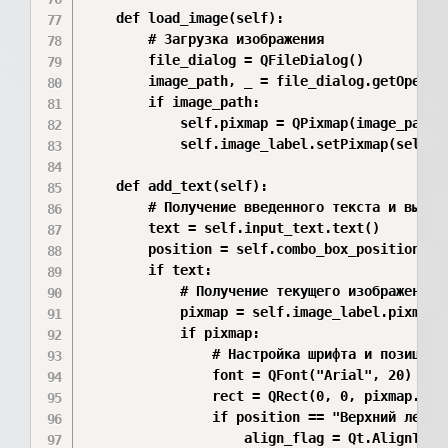
    def load_image(self):

        # Загрузка изображения

        file_dialog = QFileDialog()

        image_path, _ = file_dialog.getOpenFi
        if image_path:

            self.pixmap = QPixmap(image_path)

            self.image_label.setPixmap(self.p
    def add_text(self):

        # Получение введенного текста и выбран
        text = self.input_text.text()

        position = self.combo_box_position.cur
        if text:

            # Получение текущего изображения

            pixmap = self.image_label.pixmap()
            if pixmap:

                # Настройка шрифта и позиции в
                font = QFont("Arial", 20)

                rect = QRect(0, 0, pixmap.widt
                if position == "Верхний левый 
                    align_flag = Qt.AlignTop |