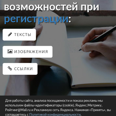
возможностей при
регистрации
:
ТЕКСТЫ
ИЗОБРАЖЕНИЯ
ССЫЛКИ
Для работы сайта, анализа посещаемости и показа рекламы мы
используем файлы-идентификаторы (cookie), Яндекс.Метрику,
© 2026 pastein.ru |
Пользовательское соглашение
|
Политика
Рейтинг@Mail.ru и Рекламную сеть Яндекса. Нажимая «Принять», вы
соглашаетесь с
Политикой конфиденциальности
конфиденциальности
.