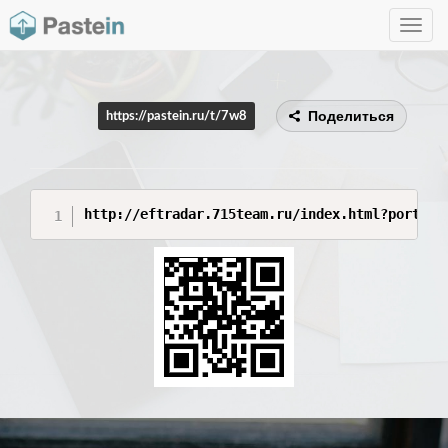
Toggle
navig
Поделиться
https://pastein.ru/t/7w8
http://eftradar.715team.ru/index.html?port=73