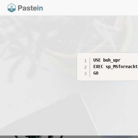
USE buh_upr

EXEC sp_MSforeacht
GO