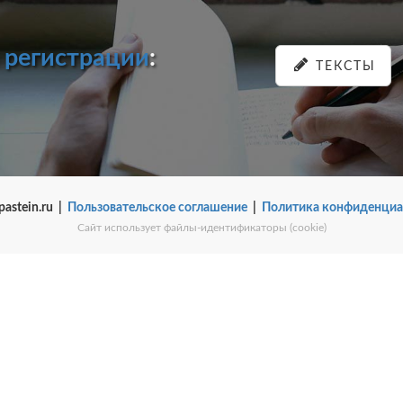
и
регистрации
:
ТЕКСТЫ
pastein.ru |
Пользовательское соглашение
|
Политика конфиденциа
Сайт использует файлы-идентификаторы (cookie)