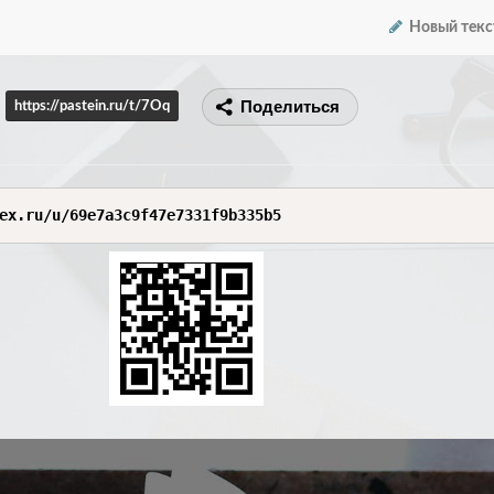
Новый текс
Поделиться
https://pastein.ru/t/7Oq
ex.ru/u/69e7a3c9f47e7331f9b335b5