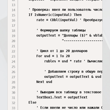
    ' Проверка: ввел ли пользователь число и н
    If IsNumeric(inputVal) Then

        rate = CDbl(inputVal) ' Преобразуем вв
        ' Формируем шапку таблицы

        outputText = "Доллары ($)" & vbTab & "
                     "------------------------
        ' Цикл от 1 до 20 долларов

        For usd = 1 To 20

            rubles = usd * rate ' Вычисляем су
            ' Добавляем строку в общую переме
            outputText = outputText & usd & "
        Next usd

        ' Выводим всю таблицу в текстовое поле
        TextBox1.Text = outputText

    Else

        ' Если ввели не число или нажали Отмен