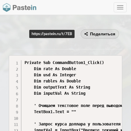
Toggle
navig
Поделиться
https://pastein.ru/t/7EB
Private Sub CommandButton1_Click()

    Dim rate As Double

    Dim usd As Integer

    Dim rubles As Double

    Dim outputText As String

    Dim inputVal As String

    ' Очищаем текстовое поле перед выводом

    TextBox1.Text = ""

    ' Запрос курса доллара у пользователя с кл
    inputVal = InputBox("Введите текущий курс