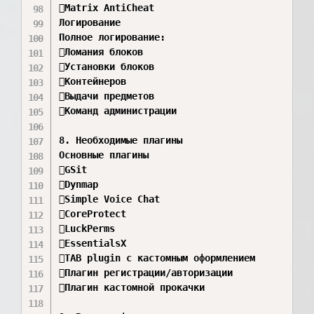
Matrix AntiCheat 

Логирование

Полное логирование:

Ломания блоков 

Установки блоков 

Контейнеров 

Выдачи предметов 

Команд администрации 

8. Необходимые плагины

Основные плагины

GSit 

Dynmap 

Simple Voice Chat 

CoreProtect 

LuckPerms 

EssentialsX 

TAB plugin с кастомным оформлением 

Плагин регистрации/авторизации 

Плагин кастомной прокачки 
