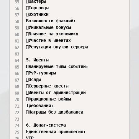
Шахтеры 

Торговцы 

Охотники 

Возможности фракций:

Уникальные бонусы 

Влияние на экономику 

Участие в ивентах 

Репутация внутри сервера 

5. Ивенты

Планируемые типы событий:

PvP-турниры 

Осады 

Серверные квесты 

Ивенты от администрации 

Фракционные войны 

Требования:

Награды без дизбаланса 

6. Донат-система

Единственная привилегия:

VIP
