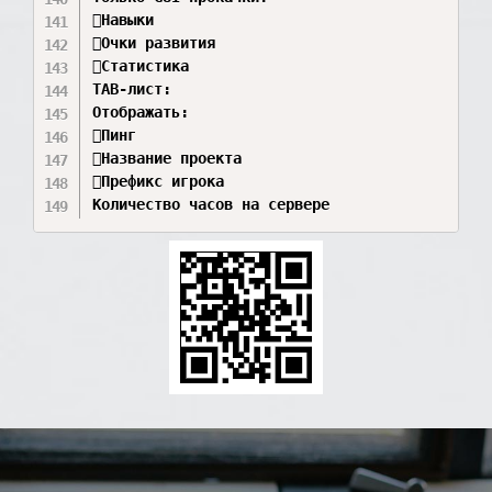
Навыки 

Очки развития 

Статистика 

TAB-лист:

Отображать:

Пинг 

Название проекта 

Префикс игрока 

Количество часов на сервере