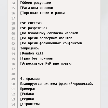
Обмен ресурсами 

Магазины игроков 

Торговые точки и рынки 

PvP-система

PvP разрешено:

По взаимному согласию игроков 

Во время серверных ивентов 

Во время фракционных конфликтов 

Запрещено:

Random kill 

Гриф без причины 

Агрессивное PvP вне правил 

4. Фракции

Планируется система фракций/профессий.

Примеры:

Рыбаки 

Медики 

Строители 
