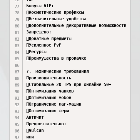
Бонусы VIP:

Косметические префиксы 

Незначительные удобства 

Дополнительные декоративные возможности 

Запрещено:

Донатные предметы 

Усиленное PvP 

Ресурсы 

Преимущества в прокачке 

7. Технические требования

Производительность

Стабильные 20 TPS при онлайне 50+ 

Оптимизация чанков 

Оптимизация мобов 

Ограничение лаг-машин 

Оптимизация ферм 

Античит

Предпочтительно:

Vulcan

или 
