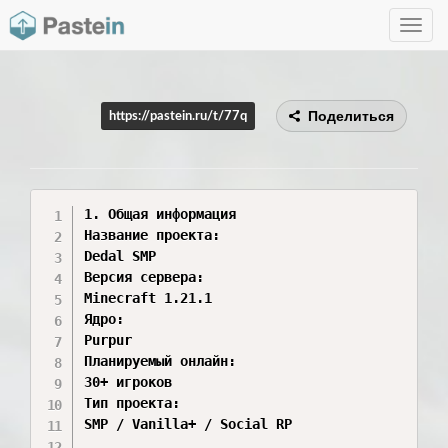
Toggle
navig
Поделиться
https://pastein.ru/t/77q
1. Общая информация

Название проекта:

Dedal SMP

Версия сервера:

Minecraft 1.21.1

Ядро:

Purpur

Планируемый онлайн:

30+ игроков

Тип проекта:

SMP / Vanilla+ / Social RP
