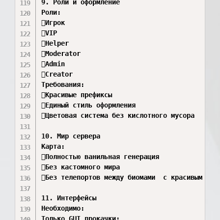
9. Роли и оформление

Роли:

Игрок 

VIP 

Helper 

Moderator 

Admin 

Creator 

Требования:

Красивые префиксы 

Единый стиль оформления 

Цветовая система без кислотного мусора 

10. Мир сервера

Карта:

Полностью ванильная генерация 

Без кастомного мира 

Без телепортов между биомами  с красивым сидо
11. Интерфейсы

Необходимо:

Только GUI прокачки:
