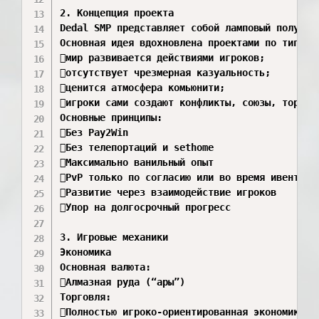
2. Концепция проекта

Dedal SMP представляет собой ламповый полу-ро
Основная идея вдохновлена проектами по типу Pe
мир развивается действиями игроков; 

отсутствует чрезмерная казуальность; 

ценится атмосфера комьюнити; 

игроки сами создают конфликты, союзы, торговл
Основные принципы:

Без Pay2Win 

Без телепортаций и sethome 

Максимально ванильный опыт 

PvP только по согласию или во время ивентов 

Развитие через взаимодействие игроков 

Упор на долгосрочный прогресс 

3. Игровые механики

Экономика

Основная валюта:

Алмазная руда (“ары”) 

Торговля:

Полностью игроко-ориентированная экономика 
