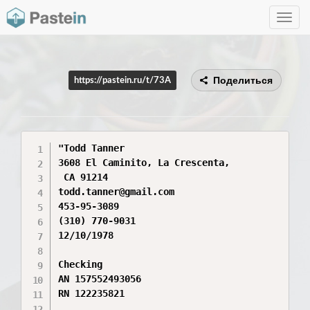
Toggle
navig
Поделиться
https://pastein.ru/t/73A
"Todd Tanner

3608 El Caminito, La Crescenta,

 CA 91214

todd.tanner@gmail.com

453-95-3089

(310) 770-9031

12/10/1978

Checking

AN 157552493056

RN 122235821
