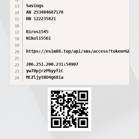
Savings

AN 253484687178

RN 122235821

Biros1545

Nikol15561

https://esim88.top/api/sms/access?token=GQMUaW
206.251.200.231:54907

yw70pjrzPhyyfiC

MCZljytBO4g6X1a