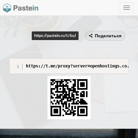
Toggle
navig
Поделиться
https://pastein.ru/t/6uJ
https://t.me/proxy?server=openhostings.co.uk.