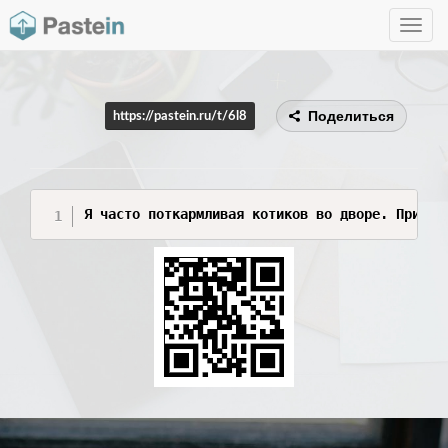
Toggle
navig
Поделиться
https://pastein.ru/t/6l8
Я часто поткармливая котиков во дворе. При во