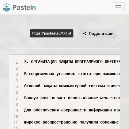
Toggle
navig
Поделиться
https://pastein.ru/t/6iB
3. ОРГАНИЗАЦИЯ ЗАЩИТЫ ПРОГРАММНОГО ОБЕСПЕЧЕНИЯ
В современных условиях защита программного об
Основой защиты компьютерной системы является 
Важную роль играет использование межсетевого 
Для обеспечения сохранности информации примен
Широкое распространение получили облачные тех