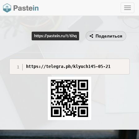
Toggle
navig
Поделиться
https://pastein.ru/t/6hq
https://telegra.ph/klyuch145-05-21