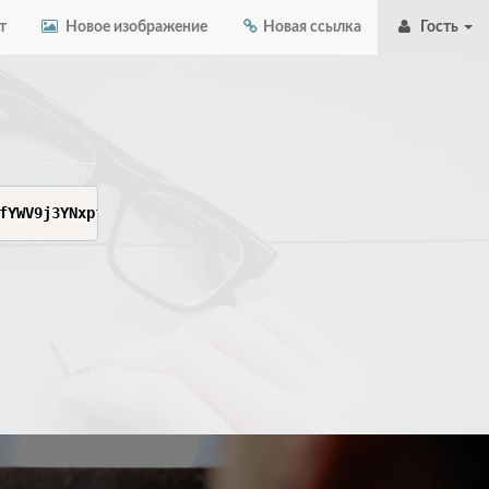
т
Новое изображение
Новая ссылка
Гость
fYWV9j3YNxpfQhpU84OVJr3k5Ps-2-fY5zh-3Gixqx0kceHTmGR5e7d1