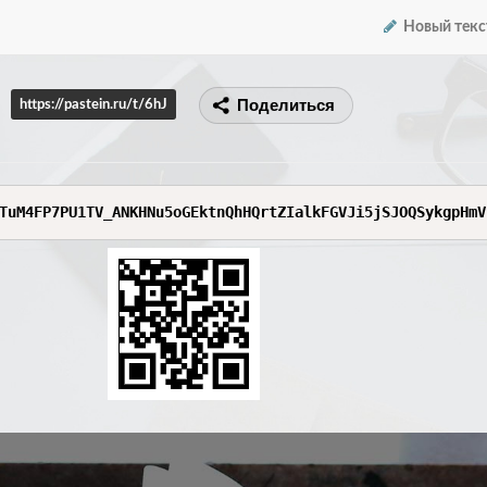
Новый текс
Поделиться
https://pastein.ru/t/6hJ
TuM4FP7PU1TV_ANKHNu5oGEktnQhHQrtZIalkFGVJi5jSJOQSykgpHmV