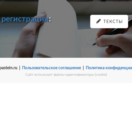
и
регистрации
:
ТЕКСТЫ
pastein.ru |
Пользовательское соглашение
|
Политика конфиденциа
Сайт использует файлы-идентификаторы (cookie)