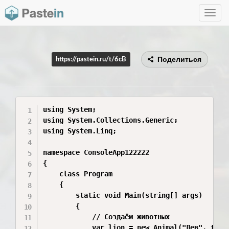
Toggle
navig
Поделиться
https://pastein.ru/t/6cB
using System;

using System.Collections.Generic;

using System.Linq;

namespace ConsoleApp122222

{

    class Program

    {

        static void Main(string[] args)

        {

            // Создаём животных

            var lion = new Animal("Лев", true)