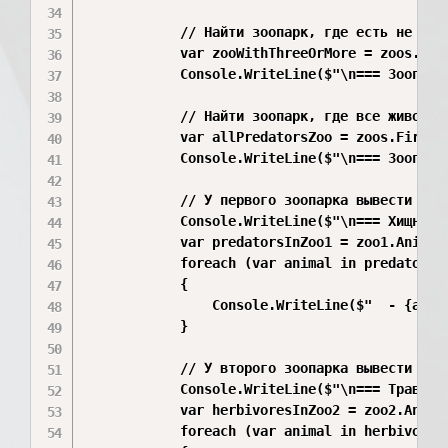
            // Найти зоопарк, где есть не мене
            var zooWithThreeOrMore = zoos.Firs
            Console.WriteLine($"\n=== Зоопарк
            // Найти зоопарк, где все животные
            var allPredatorsZoo = zoos.First(z
            Console.WriteLine($"\n=== Зоопарк
            // У первого зоопарка вывести всех
            Console.WriteLine($"\n=== Хищные ж
            var predatorsInZoo1 = zoo1.Animals
            foreach (var animal in predatorsIn
            {

                Console.WriteLine($"  - {anima
            }

            // У второго зоопарка вывести всех
            Console.WriteLine($"\n=== Травоядн
            var herbivoresInZoo2 = zoo2.Animal
            foreach (var animal in herbivoresI