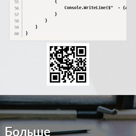
            {

                Console.WriteLine($"  - {anima
            }

        }

    }

}
Больше