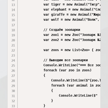
            var tiger = new Animal("Тигр", tru
            var elephant = new Animal("Слон", 
            var giraffe = new Animal("Жираф", 
            var wolf = new Animal("Волк", true
            // Создаём зоопарки

            var zoo1 = new Zoo("Зоопарк №1", n
            var zoo2 = new Zoo("Зоопарк №2", 
            var zoos = new List<Zoo> { zoo1, z
            // Выводим все зоопарки

            Console.WriteLine("=== Все зоопарк
            foreach (var zoo in zoos)

            {

                Console.WriteLine($"{zoo.Title
                foreach (var animal in zoo.Ani
                {

                    Console.WriteLine($"  - {
                }

            }
