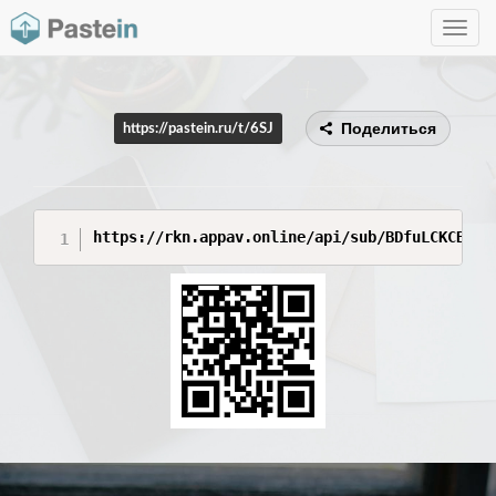
Toggle
navig
Поделиться
https://pastein.ru/t/6SJ
https://rkn.appav.online/api/sub/BDfuLCKCB45d