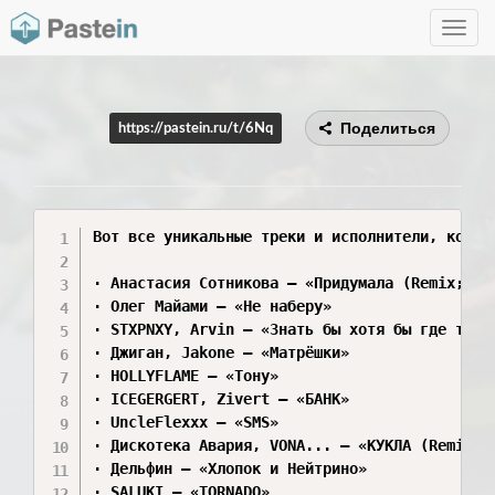
Toggle
navig
Поделиться
https://pastein.ru/t/6Nq
Вот все уникальные треки и исполнители, котор
· Анастасия Сотникова — «Придумала (Remix; Rad
· Олег Майами — «Не наберу»

· STXPNXY, Arvin — «Знать бы хотя бы где ты»

· Джиган, Jakone — «Матрёшки»

· HOLLYFLAME — «Тону»

· ICEGERGERT, Zivert — «БАНК»

· UncleFlexxx — «SMS»

· Дискотека Авария, VONA... — «КУКЛА (Remix 20
· Дельфин — «Хлопок и Нейтрино»

· SALUKI — «TORNADO»
