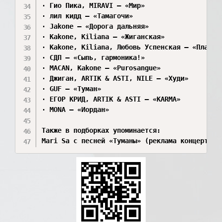
· Гио Пика, MIRAVI — «Мир»

· лил кидд — «Тамагочи»

· Jakone — «Дорога дальняя»

· Kakone, Kiliana — «Жиганская»

· Kakone, Kiliana, Любовь Успенская — «Плакала
· СДП — «Сыпь, гармоника!»

· MACAN, Kakone — «Purosangue»

· Джиган, ARTIK & ASTI, NILE — «Худи»

· GUF — «Туман»

· ЕГОР КРИД, ARTIK & ASTI — «KARMA»

· MONA — «Иордан»

Также в подборках упоминается:

Mari Sa с песней «Туманы» (реклама концерта).