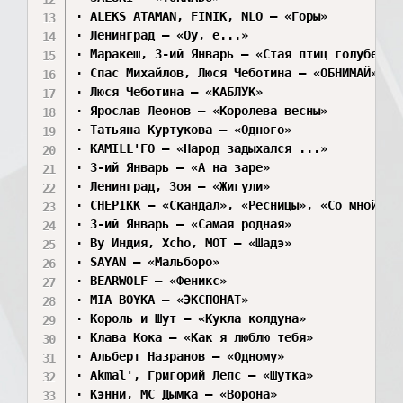
· ALEKS ATAMAN, FINIK, NLO — «Горы»

· Ленинград — «Оу, е...»

· Маракеш, 3-ий Январь — «Стая птиц голубей»

· Спас Михайлов, Люся Чеботина — «ОБНИМАЙ»

· Люся Чеботина — «КАБЛУК»

· Ярослав Леонов — «Королева весны»

· Татьяна Куртукова — «Одного»

· KAMILL'FO — «Народ задыхался ...»

· 3-ий Январь — «А на заре»

· Ленинград, Зоя — «Жигули»

· CHEPIKK — «Скандал», «Ресницы», «Со мной та
· 3-ий Январь — «Самая родная»

· By Индия, Xcho, MOT — «Шадэ»

· SAYAN — «Мальборо»

· BEARWOLF — «Феникс»

· MIA BOYKA — «ЭКСПОНАТ»

· Король и Шут — «Кукла колдуна»

· Клава Кока — «Как я люблю тебя»

· Альберт Назранов — «Одному»

· Akmal', Григорий Лепс — «Шутка»

· Кэнни, МС Дымка — «Ворона»
