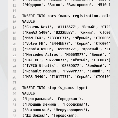
('Фёдоров', 'Антон', 'Викторович', '4510 12346
INSERT INTO cars (name, registration, color, p
VALUES

('Газель Next', 'А111АА77', 'Белый', 'СТС001')
('КамАЗ 5490', 'В222ВВ77', 'Синий', 'СТС002'),
('MAN TGX', 'С333СС77', 'Чёрный', 'СТС003'),

('Volvo FH', 'Е444ЕЕ77', 'Серый', 'СТС004'),

('Scania R500', 'К555КК77', 'Красный', 'СТС005
('Mercedes Actros', 'М666ММ77', 'Белый', 'СТС0
('DAF XF', 'Н777НН77', 'Жёлтый', 'СТС007'),

('IVECO Stralis', 'О888ОО77', 'Зелёный', 'СТС0
('Renault Magnum', 'Р999РР77', 'Синий', 'СТС00
('МАЗ 5440', 'Т101ТТ77', 'Серый', 'СТС010');

INSERT INTO stop (s_name, type)

VALUES

('Центральная', 'Городская'),

('Площадь Ленина', 'Городская'),

('Автовокзал', 'Междугородняя'),

('ЖД Вокзал', 'Городская'),
