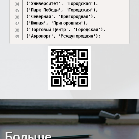
('Университет', 'Городская'),

('Парк Победы', 'Городская'),

('Северная', 'Пригородная'),

('Южная', 'Пригородная'),

('Торговый Центр', 'Городская'),

('Аэропорт', 'Междугородняя');
Больше