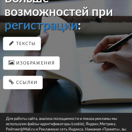
возможностей при
регистрации
:
ТЕКСТЫ
ИЗОБРАЖЕНИЯ
ССЫЛКИ
Для работы сайта, анализа посещаемости и показа рекламы мы
используем файлы-идентификаторы (cookie), Яндекс.Метрику,
© 2026 pastein.ru |
Пользовательское соглашение
|
Политика
Рейтинг@Mail.ru и Рекламную сеть Яндекса. Нажимая «Принять», вы