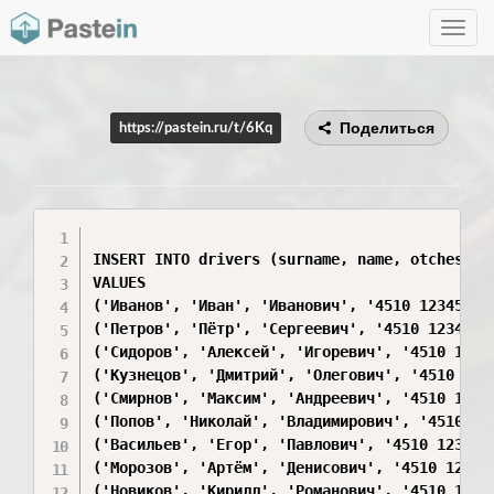
Toggle
navig
Поделиться
https://pastein.ru/t/6Kq
INSERT INTO drivers (surname, name, otchestvo,
VALUES

('Иванов', 'Иван', 'Иванович', '4510 123456', 
('Петров', 'Пётр', 'Сергеевич', '4510 123457',
('Сидоров', 'Алексей', 'Игоревич', '4510 12345
('Кузнецов', 'Дмитрий', 'Олегович', '4510 1234
('Смирнов', 'Максим', 'Андреевич', '4510 12346
('Попов', 'Николай', 'Владимирович', '4510 123
('Васильев', 'Егор', 'Павлович', '4510 123462'
('Морозов', 'Артём', 'Денисович', '4510 123463
('Новиков', 'Кирилл', 'Романович', '4510 12346