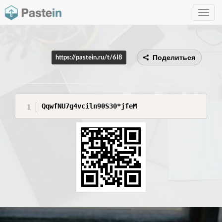
Toggle
navig
Поделиться
https://pastein.ru/t/6I8
QqwfNU7g4vciln90S30*jfeM