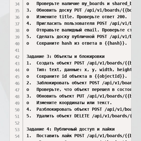
o	Проверьте наличие my_boards и shared_boards.

3.	Обновить доску PUT /api/v1/boards/{{boardId}}

o	Измените title. Проверьте ответ 200.

4.	Пригласить пользователя POST /api/v1/boards/{{boardId}}/invite

o	Отправьте валидный email. Проверьте статус.

5.	Сделать доску публичной POST /api/v1/boards/{{boardId}}/share

o	Сохраните hash из ответа в {{hash}}.

Задание 3: Объекты и блокировки

1.	Создать объект POST /api/v1/boards/{{boardId}}/objects

o	Тип: text, данные: x, y, width, height, text, fontSize, color.

o	Сохраните id объекта в {{objectId}}.

2.	Заблокировать объект POST /api/v1/boards/{{boardId}}/objects/{{objectId}}/focus

o	Проверьте, что объект перешел в состояние редактирования.

3.	Обновить объект PUT /api/v1/boards/{{boardId}}/objects/{{objectId}}

o	Измените координаты или текст.

4.	Разблокировать объект POST /api/v1/boards/{{boardId}}/objects/{{objectId}}/blur

5.	Удалить объект DELETE /api/v1/boards/{{boardId}}/objects/{{objectId}}

Задание 4: Публичный доступ и лайки

1.	Поставить лайк POST /api/v1/boards/{{boardId}}/like
