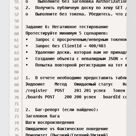
o	 Выполните без заголовка Authorization. Проверьте 200.

2.	Получить публичную доску по хешу GET /api/v1/board/{{hash}}

o	Выполните без токена. Убедитесь, что данные возвращаются.

Задание 6: Негативное тестирование 

Протестируйте минимум 5 сценариев:

•	Запрос с просроченным/неверным токеном → 401

•	Запрос без ClientId → 400/403

•	Удаление доски, которая вам не принадлежит → 403

•	Создание объекта с невалидным JSON → 422

•	Попытка повторной регистрации на тот же email → 409/422

1.	В отчете необходимо предоставить таблицу тестовых случаев:

Эндпоинт	Метод	Ожидаемый статус	Фактический статус	Результат 	Комментарий / Скриншот

/register	POST	201	201	успех	Токен сохранен в env

/boards	POST	200	200	успех	boardId сохранен

2.	Баг-репорт (если найдено):

Заголовок бага

Шаги воспроизведения

Ожидаемое vs Фактическое поведение

Приоритет (Высокий/Средний/Низкий)
