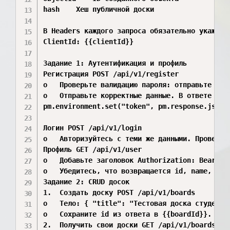
hash	Хеш публичной доски

В Headers каждого запроса обязательно укажите:
ClientId: {{clientId}}

Задание 1: Аутентификация и профиль

Регистрация POST /api/v1/register

o	Проверьте валидацию пароля: отправьте слабый пароль → убедитесь, что сервер вернет 422.

o	Отправьте корректные данные. В ответе сохраните data.token в переменную {{token}} (используйте вкладку Tests):

pm.environment.set("token", pm.response.json()
Логин POST /api/v1/login

o	Авторизуйтесь с теми же данными. Проверьте, что токен совпадает.

Профиль GET /api/v1/user

o	Добавьте заголовок Authorization: Bearer {{token}}.

o	Убедитесь, что возвращается id, name, email, created_at.

Задание 2: CRUD досок

1.	Создать доску POST /api/v1/boards

o	Тело: { "title": "Тестовая доска студента" }

o	Сохраните id из ответа в {{boardId}}.

2.	Получить свои доски GET /api/v1/boards
