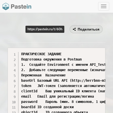
Toggle
navig
Поделиться
https://pastein.ru/t/60h
ПРАКТИЧЕСКОЕ ЗАДАНИЕ

Подготовка окружения в Postman

1.	Создайте Environment с именем API_Testing.

2.	Добавьте следующие переменные (изначально пустые)

Переменная	Назначение

baseUrl	Базовый URL API (http://herrbnn-m1.vgppkweb.loc/)

token	JWT-токен (заполняется автоматически после логина)

clientId	Ваш уникальный ID клиента (например, student-ivanov)

email	Email для регистрации/логина

password	Пароль (мин. 8 символов, 1 цифра, 1 спецсимвол)

boardId	ID созданной доски

objectId	ID созданного объекта
