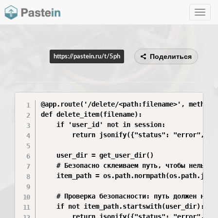
Toggle
navig
Поделиться
https://pastein.ru/t/5ph
@app.route('/delete/<path:filename>', methods=
def delete_item(filename):

    if 'user_id' not in session:

        return jsonify({"status": "error", "me
    user_dir = get_user_dir()

    # Безопасно склеиваем путь, чтобы нельзя б
    item_path = os.path.normpath(os.path.join(
    # Проверка безопасности: путь должен начин
    if not item_path.startswith(user_dir):

        return jsonify({"status": "error", "me