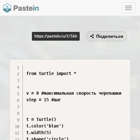
Toggle
navig
Поделиться
https://pastein.ru/t/5kh
from turtle import *

v = 0 #максимальная скорость черепашки

step = 15 #шаг

t = Turtle()

t.color('blue')

t.width(5)

t.shape('circle')
