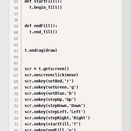
def startFill():

  t.begin_fill()

def endFill():

  t.end_fill()

t.ondrag(draw)

scr = t.getscreen()

scr.onscreenclick(move)

scr.onkey(setRed,'r')

scr.onkey(setGreen,'g')

scr.onkey(setBlue,'b')

scr.onkey(stepUp,'Up')

scr.onkey(stepDown,'Down')

scr.onkey(stepLeft,'Left')

scr.onkey(stepRight,'Right')

scr.onkey(startFill,'f')

scr.onkey(endFill,'e')
