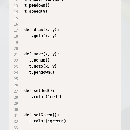
t.pendown()

t.speed(v)

def draw(x, y):

  t.goto(x, y)

def move(x, y):

  t.penup()

  t.goto(x, y)

  t.pendown()

def setRed():

  t.color('red')

def setGreen():

  t.color('green')
