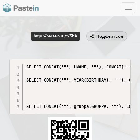
Toggle
navig
Поделиться
https://pastein.ru/t/5hA
SELECT CONCAT('"', LNAME, '"'), CONCAT('"', C
SELECT CONCAT('"', YEAR(BIRTHDAY), '"'), CONC
SELECT CONCAT('"', gruppa.GRUPPA, '"'), CONCA