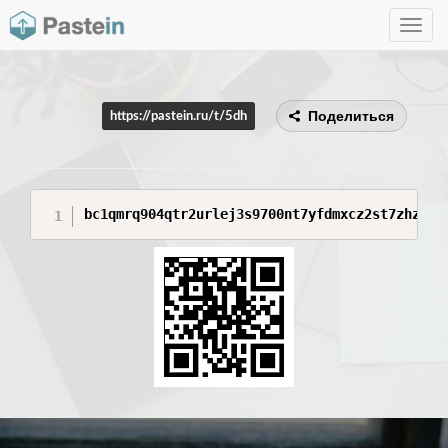
Toggle
navig
Поделиться
https://pastein.ru/t/5dh
bc1qmrq904qtr2urlej3s9700nt7yfdmxcz2st7zhz