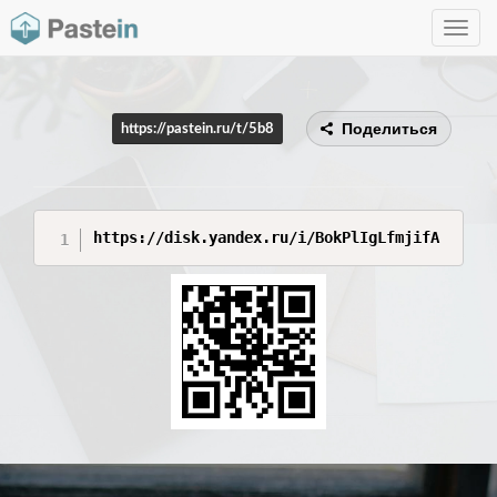
Toggle
navig
Поделиться
https://pastein.ru/t/5b8
https://disk.yandex.ru/i/BokPlIgLfmjifA