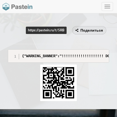
Toggle
navig
Поделиться
https://pastein.ru/t/5RB
{"WARNING_BANNER":"!!!!!!!!!!!!!!!!!!!! DO NO