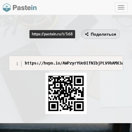
Toggle
navig
Поделиться
https://pastein.ru/t/568
https://hvpn.io/AWPzyrYUeDIfNIbjPLV9hAMX3av1Y