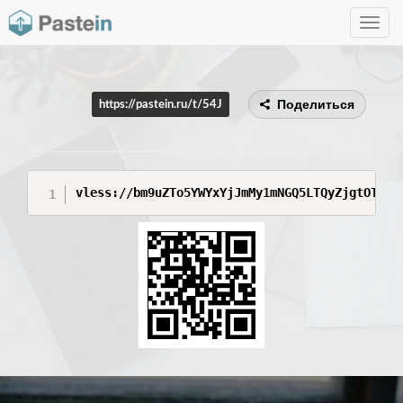
Toggle
navig
Поделиться
https://pastein.ru/t/54J
vless://bm9uZTo5YWYxYjJmMy1mNGQ5LTQyZjgtOTEyY