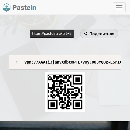
Toggle
navig
Поделиться
https://pastein.ru/t/5-8
vpn://AAAIi3janVXdbtowFL7vUyC0u3YQOz-ESr1ADK2