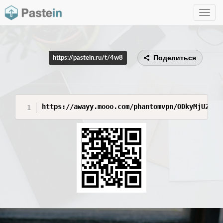
Toggle
navig
Поделиться
https://pastein.ru/t/4w8
https://awayy.mooo.com/phantomvpn/ODkyMjU2NTM