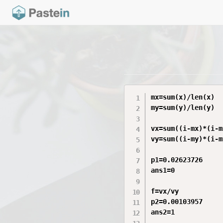
mx=sum(x)/len(x)

my=sum(y)/len(y)

vx=sum((i-mx)*(i-m
vy=sum((i-my)*(i-m
p1=0.02623726

ans1=0

f=vx/vy

p2=0.00103957

ans2=1
