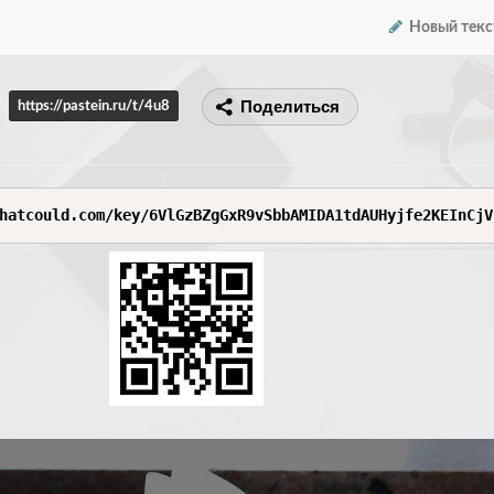
Новый текс
Поделиться
https://pastein.ru/t/4u8
hatcould.com/key/6VlGzBZgGxR9vSbbAMIDA1tdAUHyjfe2KEInCjV