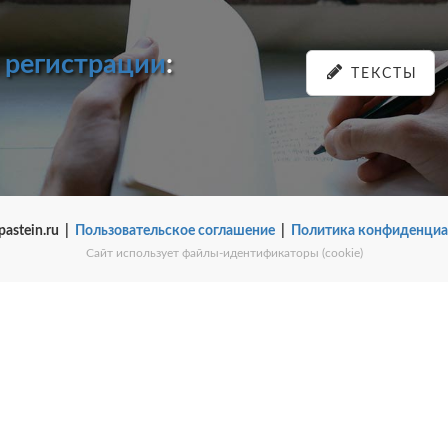
и
регистрации
:
ТЕКСТЫ
pastein.ru |
Пользовательское соглашение
|
Политика конфиденциа
Сайт использует файлы-идентификаторы (cookie)