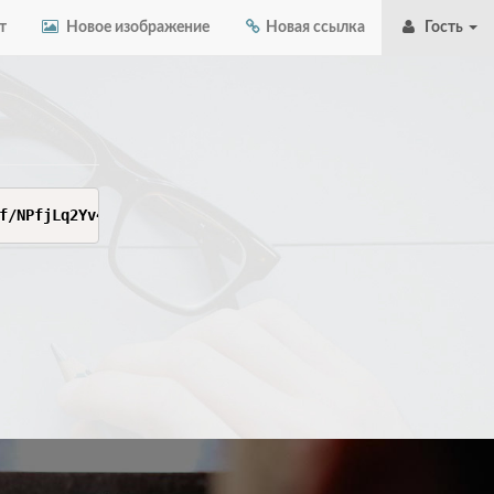
т
Новое изображение
Новая ссылка
Гость
f/NPfjLq2Yv4dCOOJ/8O/l/QfzKPrKcNWhDdHnD/qalYW0A==#%F0%9F