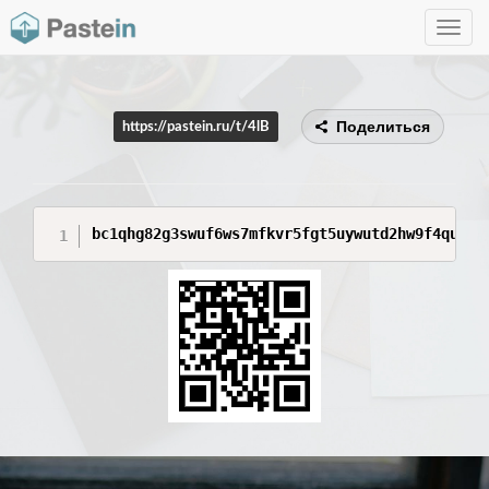
Toggle
navig
Поделиться
https://pastein.ru/t/4lB
bc1qhg82g3swuf6ws7mfkvr5fgt5uywutd2hw9f4qu