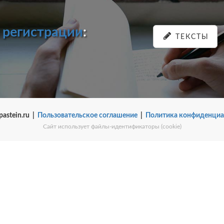
и
регистрации
:
ТЕКСТЫ
pastein.ru |
Пользовательское соглашение
|
Политика конфиденциа
Сайт использует файлы-идентификаторы (cookie)