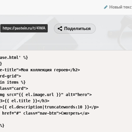
Новый текс
Поделиться
https://pastein.ru/t/4WA
ase.html' %}



e-title">Моя коллекция героев</h2>

rd-grid">

in items %}

lass="card">

mg src="{{ el.image.url }}" alt="hero">

3>{{ el.title }}</h3>

>{{ el.description|truncatewords:10 }}</p>

 href="#" class="nav-btn">Смотреть</a>

}
