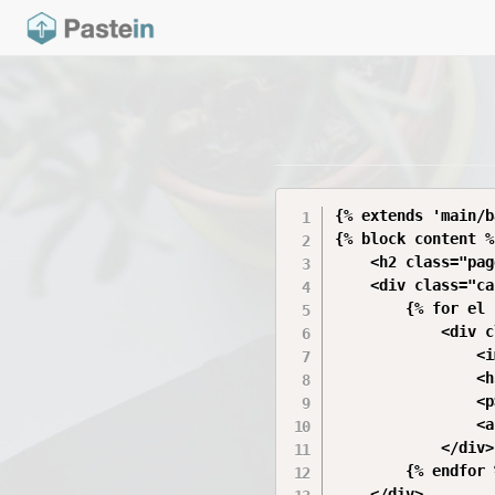
{% extends 'main/b
{% block content %}
    <h2 class="pag
    <div class="ca
        {% for el 
            <div c
                <i
                <h
                <p
                <a
            </div>

        {% endfor %
    </div>
