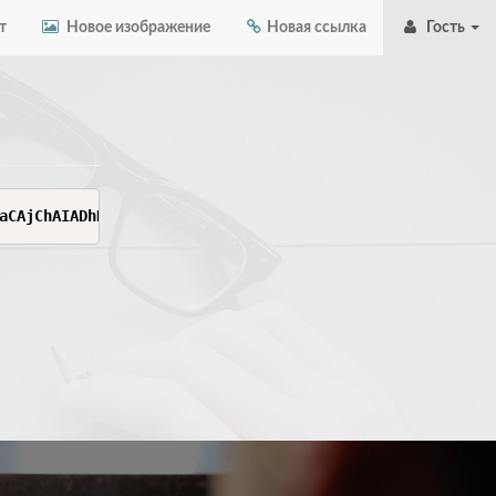
т
Новое изображение
Новая ссылка
Гость
aCAjChAIADhB4x6EblEYA3RHFxsSnKAFcIyKbPmLlzVh269ixuRQVLog