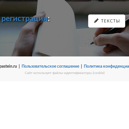
и
регистрации
:
ТЕКСТЫ
pastein.ru |
Пользовательское соглашение
|
Политика конфиденциа
Сайт использует файлы-идентификаторы (cookie)