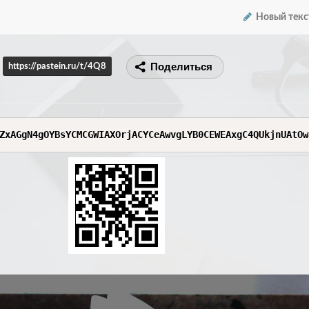
Новый текс
Поделиться
https://pastein.ru/t/4Q8
ZxAGgN4gOYBsYCMCGWIAXOrjACYCeAwvgLYB0CEWEAxgC4QUkjnUAtOw