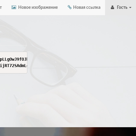
т
Новое изображение
Новая ссылка
Гость
pLLgOwJ9fOJbeHb5r+ronUF2ck5nRd0Jl3zuy7rLoUp732QK2p/CUHjT
ijRT72SAdmLcv4uI/6T6OK71Oo/ILiJWn+uEWOxmxHvZ2saY6g7hNHAR