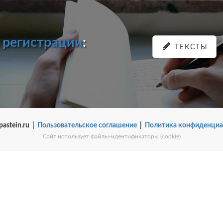
и
регистрации
:
ТЕКСТЫ
pastein.ru |
Пользовательское соглашение
|
Политика конфиденциа
Сайт использует файлы-идентификаторы (cookie)