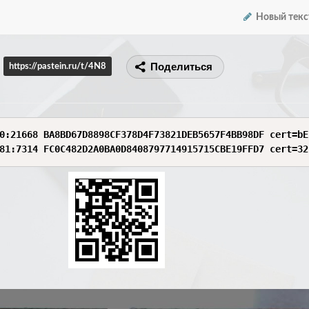
Новый текс
Поделиться
https://pastein.ru/t/4N8
0:21668 BA8BD67D8898CF378D4F73821DEB5657F4BB98DF cert=bE
81:7314 FC0C482D2A0BA0D8408797714915715CBE19FFD7 cert=32