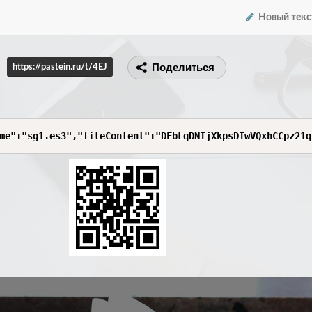
Новый текс
Поделиться
https://pastein.ru/t/4EJ
files":[{