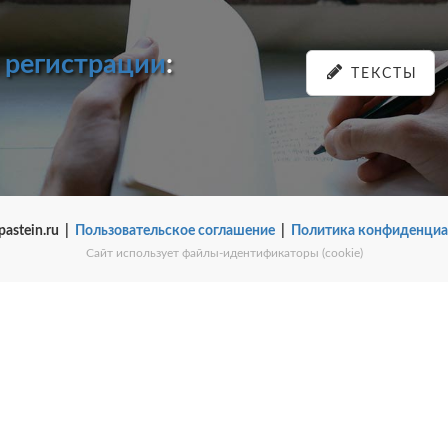
и
регистрации
:
ТЕКСТЫ
pastein.ru |
Пользовательское соглашение
|
Политика конфиденциа
Сайт использует файлы-идентификаторы (cookie)