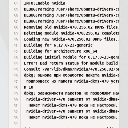
INFO:Enable nvidia

DEBUG:Parsing /usr/share/ubuntu-drivers-common
DEBUG:Parsing /usr/share/ubuntu-drivers-common
DEBUG:Parsing /usr/share/ubuntu-drivers-common
Removing old nvidia-470.256.02 DKMS files...

Deleting module nvidia-470.256.02 completely f
Loading new nvidia-470.256.02 DKMS files...

Building for 6.17.0-23-generic

Building for architecture x86_64

Building initial module for 6.17.0-23-generic

Error! Bad return status for module build on k
Consult /var/lib/dkms/nvidia/470.256.02/build/
dpkg: ошибка при обработке пакета nvidia-dkms-
 подпроцесс из пакета nvidia-dkms-470 установ
и 10

dpkg: зависимости пакетов не позволяют настрои
 nvidia-driver-470 зависит от nvidia-dkms-470 
  Пакет nvidia-dkms-470 пока не настроен.

 nvidia-driver-470 зависит от nvidia-dkms-470 
  Пакет nvidia-dkms-470 пока не настроен.
