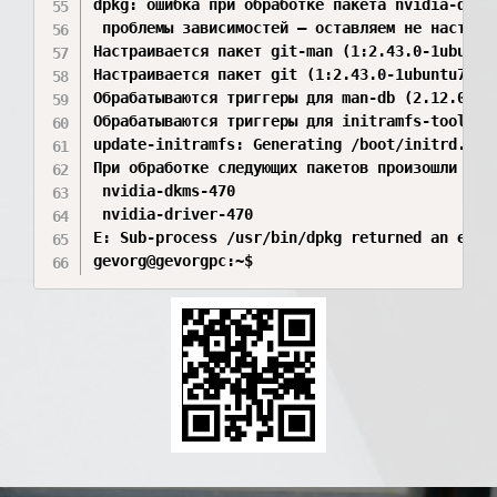
dpkg: ошибка при обработке пакета nvidia-drive
 проблемы зависимостей — оставляем не настроен
Настраивается пакет git-man (1:2.43.0-1ubuntu7
Настраивается пакет git (1:2.43.0-1ubuntu7.3) 
Обрабатываются триггеры для man-db (2.12.0-4bu
Обрабатываются триггеры для initramfs-tools (0
update-initramfs: Generating /boot/initrd.img-
При обработке следующих пакетов произошли ошиб
 nvidia-dkms-470

 nvidia-driver-470

E: Sub-process /usr/bin/dpkg returned an error
gevorg@gevorgpc:~$ 