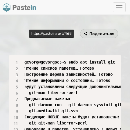
Toggle
navig
Поделиться
https://pastein.ru/t/468
gevorg@gevorgpc:~$ sudo apt install git

Чтение списков пакетов… Готово

Построение дерева зависимостей… Готово

Чтение информации о состоянии… Готово         
Будут установлены следующие дополнительные пак
  git-man liberror-perl

Предлагаемые пакеты:

  git-daemon-run | git-daemon-sysvinit git-doc
  git-mediawiki git-svn

Следующие НОВЫЕ пакеты будут установлены:

  git git-man liberror-perl

Обновлено 0 пакетов, установлено 3 новых паке