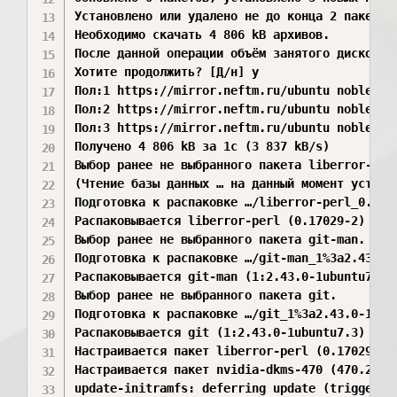
Установлено или удалено не до конца 2 пакетов.
Необходимо скачать 4 806 kB архивов.

После данной операции объём занятого дискового
Хотите продолжить? [Д/н] y

Пол:1 https://mirror.neftm.ru/ubuntu noble/ma
Пол:2 https://mirror.neftm.ru/ubuntu noble-up
Пол:3 https://mirror.neftm.ru/ubuntu noble-up
Получено 4 806 kB за 1с (3 837 kB/s)

Выбор ранее не выбранного пакета liberror-perl
(Чтение базы данных … на данный момент установ
Подготовка к распаковке …/liberror-perl_0.1702
Распаковывается liberror-perl (0.17029-2) …

Выбор ранее не выбранного пакета git-man.

Подготовка к распаковке …/git-man_1%3a2.43.0-1
Распаковывается git-man (1:2.43.0-1ubuntu7.3) 
Выбор ранее не выбранного пакета git.

Подготовка к распаковке …/git_1%3a2.43.0-1ubun
Распаковывается git (1:2.43.0-1ubuntu7.3) …

Настраивается пакет liberror-perl (0.17029-2) 
Настраивается пакет nvidia-dkms-470 (470.256.0
update-initramfs: deferring update (trigger ac