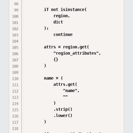
        if not isinstance(

            region,

            dict

        ):

            continue

        attrs = region.get(

            "region_attributes",

            {}

        )

        name = (

            attrs.get(

                "name",

                ""

            )

            .strip()

            .lower()

        )
