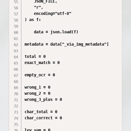
    JSON_FILE,

    "r",

    encoding="utf-8"

) as f:

    data = json.load(f)

metadata = data["_via_img_metadata"]

total = 0

exact_match = 0

empty_ocr = 0

wrong_1 = 0

wrong_2 = 0

wrong_3_plus = 0

char_total = 0

char_correct = 0

lev_sum = 0
