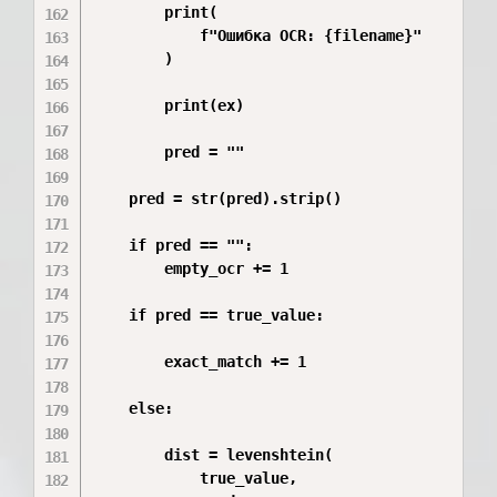
        print(

            f"Ошибка OCR: {filename}"

        )

        print(ex)

        pred = ""

    pred = str(pred).strip()

    if pred == "":

        empty_ocr += 1

    if pred == true_value:

        exact_match += 1

    else:

        dist = levenshtein(

            true_value,
