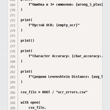
    f"Ошибка в 3+ символов: {wrong_3_plus}"

)

print(

    f"Пустой OCR: {empty_ocr}"

)

print()

print(

    f"Character Accuracy: {char_accuracy:.2f}%
)

print(

    f"Средняя Levenshtein Distance: {avg_lev:.
)

csv_file = ROOT / "ocr_errors.csv"

with open(

    csv_file,
