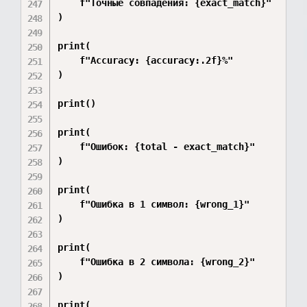
    f"Точные совпадения: {exact_match}"

)

print(

    f"Accuracy: {accuracy:.2f}%"

)

print()

print(

    f"Ошибок: {total - exact_match}"

)

print(

    f"Ошибка в 1 символ: {wrong_1}"

)

print(

    f"Ошибка в 2 символа: {wrong_2}"

)

print(
