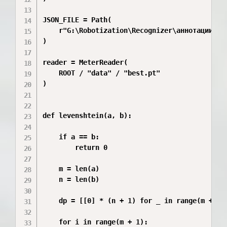
JSON_FILE = Path(

    r"G:\Robotization\Recognizer\аннотации\9_Г
)

reader = MeterReader(

    ROOT / "data" / "best.pt"

)

def levenshtein(a, b):

    if a == b:

        return 0

    m = len(a)

    n = len(b)

    dp = [[0] * (n + 1) for _ in range(m + 1)]
    for i in range(m + 1):
