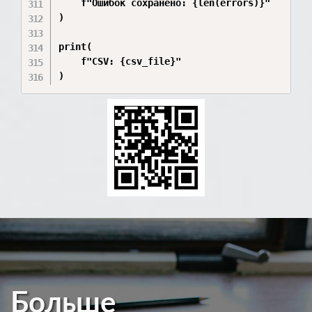
    f"Ошибок сохранено: {len(errors)}"

)

print(

    f"CSV: {csv_file}"

)
Больше