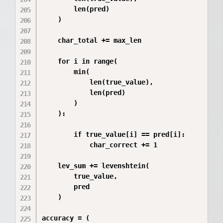
        len(pred)

    )

    char_total += max_len

    for i in range(

        min(

            len(true_value),

            len(pred)

        )

    ):

        if true_value[i] == pred[i]:

            char_correct += 1

    lev_sum += levenshtein(

        true_value,

        pred

    )

accuracy = (
