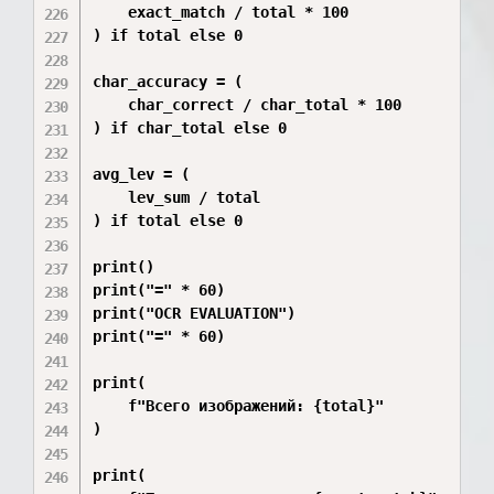
    exact_match / total * 100

) if total else 0

char_accuracy = (

    char_correct / char_total * 100

) if char_total else 0

avg_lev = (

    lev_sum / total

) if total else 0

print()

print("=" * 60)

print("OCR EVALUATION")

print("=" * 60)

print(

    f"Всего изображений: {total}"

)

print(
