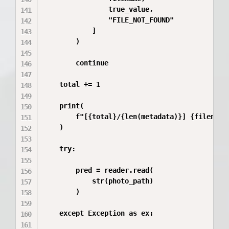
                true_value,

                "FILE_NOT_FOUND"

            ]

        )

        continue

    total += 1

    print(

        f"[{total}/{len(metadata)}] {filename}
    )

    try:

        pred = reader.read(

            str(photo_path)

        )

    except Exception as ex:
