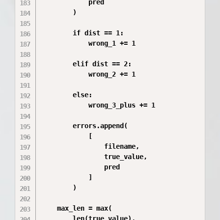
            pred

        )

        if dist == 1:

            wrong_1 += 1

        elif dist == 2:

            wrong_2 += 1

        else:

            wrong_3_plus += 1

        errors.append(

            [

                filename,

                true_value,

                pred

            ]

        )

    max_len = max(

        len(true_value),
