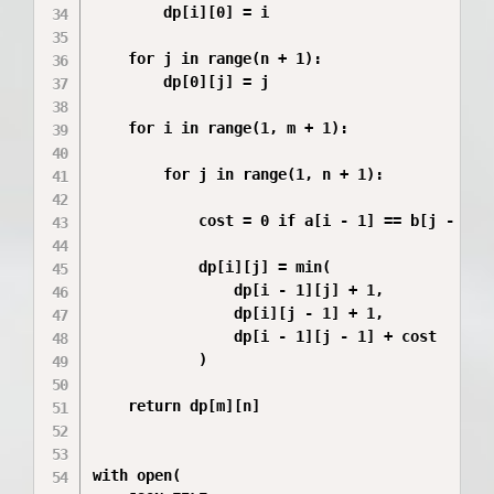
        dp[i][0] = i

    for j in range(n + 1):

        dp[0][j] = j

    for i in range(1, m + 1):

        for j in range(1, n + 1):

            cost = 0 if a[i - 1] == b[j - 1] e
            dp[i][j] = min(

                dp[i - 1][j] + 1,

                dp[i][j - 1] + 1,

                dp[i - 1][j - 1] + cost

            )

    return dp[m][n]

with open(
