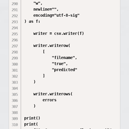
    "w",

    newline="",

    encoding="utf-8-sig"

) as f:

    writer = csv.writer(f)

    writer.writerow(

        [

            "filename",

            "true",

            "predicted"

        ]

    )

    writer.writerows(

        errors

    )

print()

print(
