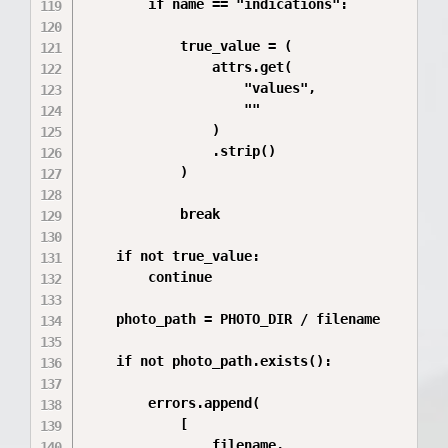
        if name == "indications":

            true_value = (

                attrs.get(

                    "values",

                    ""

                )

                .strip()

            )

            break

    if not true_value:

        continue

    photo_path = PHOTO_DIR / filename

    if not photo_path.exists():

        errors.append(

            [

                filename,
