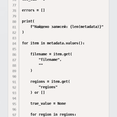
errors = []

print(

    f"Найдено записей: {len(metadata)}"

)

for item in metadata.values():

    filename = item.get(

        "filename",

        ""

    )

    regions = item.get(

        "regions"

    ) or []

    true_value = None

    for region in regions:
