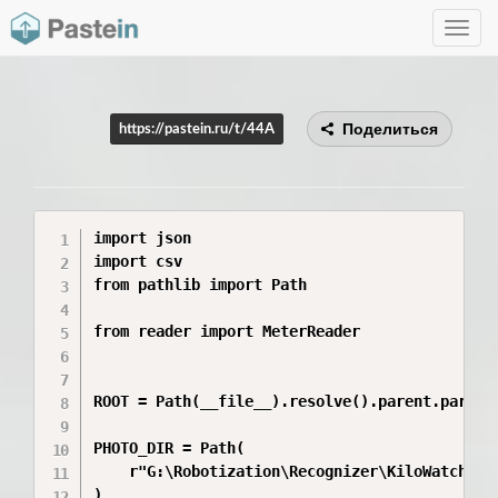
Toggle
navig
Поделиться
https://pastein.ru/t/44A
import json

import csv

from pathlib import Path

from reader import MeterReader

ROOT = Path(__file__).resolve().parent.parent

PHOTO_DIR = Path(

    r"G:\Robotization\Recognizer\KiloWatcher\9
)
