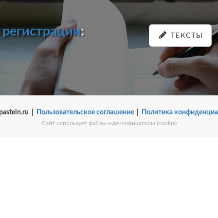
и
регистрации
:
ТЕКСТЫ
pastein.ru |
Пользовательское соглашение
|
Политика конфиденциа
Сайт использует файлы-идентификаторы (cookie)