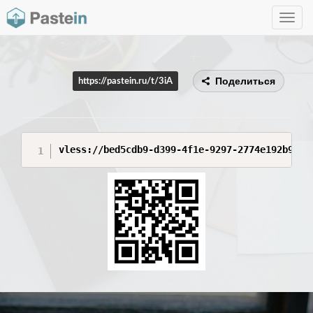
Toggle
navig
Поделиться
https://pastein.ru/t/3iA
vless://bed5cdb9-d399-4f1e-9297-2774e192b968@