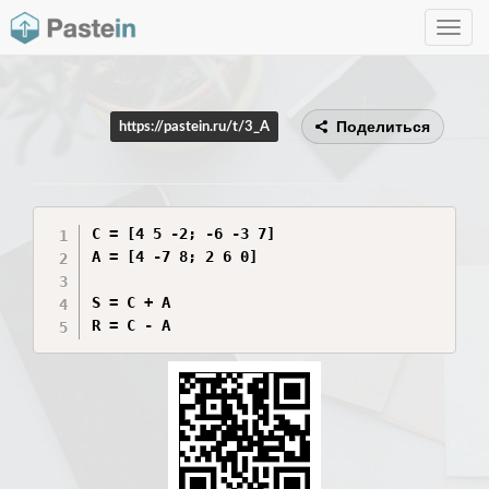
Toggle
navig
Поделиться
https://pastein.ru/t/3_A
C = [4 5 -2; -6 -3 7]

A = [4 -7 8; 2 6 0]

S = C + A

R = C - A