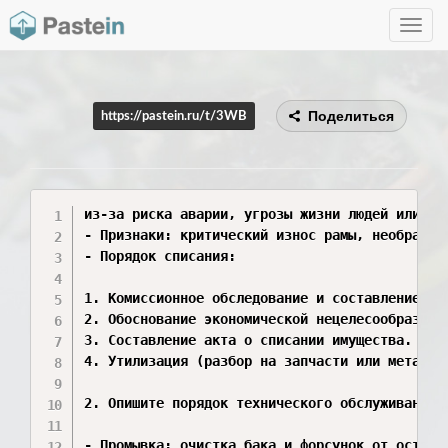
Toggle
navig
Поделиться
https://pastein.ru/t/3WB
из-за риска аварии, угрозы жизни людей или эко
- Признаки: критический износ рамы, необратим
- Порядок списания:

1. Комиссионное обследование и составление акт
2. Обоснование экономической нецелесообразност
3. Составление акта о списании имущества.

4. Утилизация (разбор на запчасти или металлол
2. Опишите порядок технического обслуживания о
- Промывка: очистка бака и форсунок от остатк