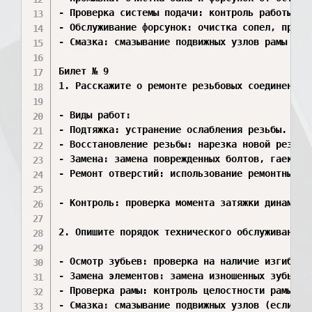
- Проверка системы подачи: контроль работы на
- Обслуживание форсунок: очистка сопел, провер
- Смазка: смазывание подвижных узлов рамы и ко
Билет № 9

1. Расскажите о ремонте резьбовых соединений.

- Виды работ:

- Подтяжка: устранение ослабления резьбы.

- Восстановление резьбы: нарезка новой резьбы
- Замена: замена поврежденных болтов, гаек, шп
- Ремонт отверстий: использование ремонтных вт
- Контроль: проверка момента затяжки динамомет
2. Опишите порядок технического обслуживания з
- Осмотр зубьев: проверка на наличие изгибов, 
- Замена элементов: замена изношенных зубьев и
- Проверка рамы: контроль целостности рамы и о
- Смазка: смазывание подвижных узлов (если пре