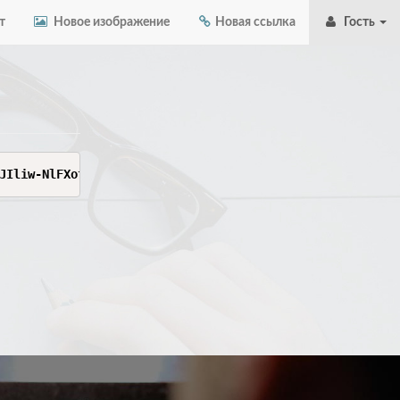
т
Новое изображение
Новая ссылка
Гость
JIliw-NlFXotMHuVofu4fulXw-Lg2SgbEdL7uqMd2_wZui98IQKpk6IE