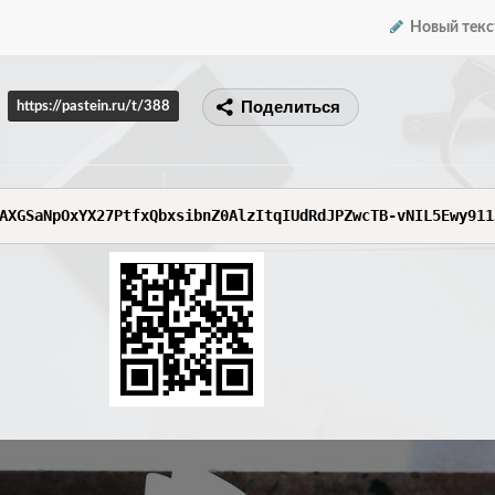
Новый текс
Поделиться
https://pastein.ru/t/388
AXGSaNpOxYX27PtfxQbxsibnZ0AlzItqIUdRdJPZwcTB-vNIL5Ewy911