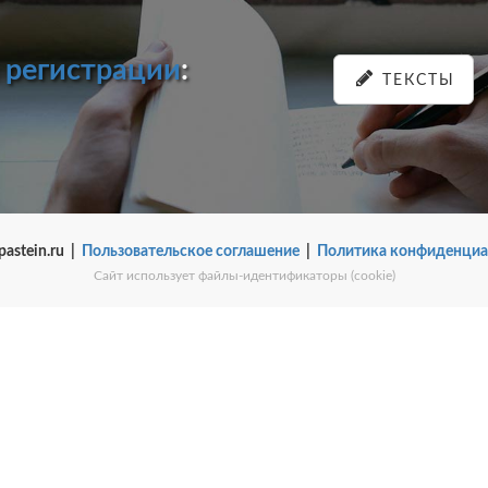
и
регистрации
:
ТЕКСТЫ
pastein.ru |
Пользовательское соглашение
|
Политика конфиденциа
Сайт использует файлы-идентификаторы (cookie)