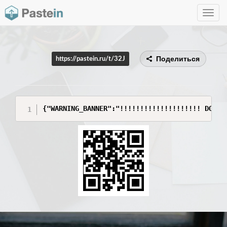
Toggle
navig
Поделиться
https://pastein.ru/t/32J
{"WARNING_BANNER":"!!!!!!!!!!!!!!!!!!!! DO NO