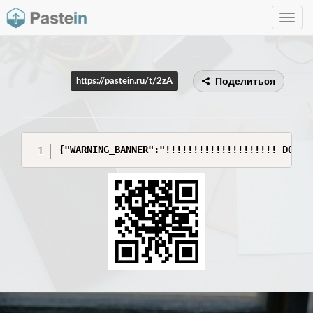
Toggle
navig
Поделиться
https://pastein.ru/t/2zA
{"WARNING_BANNER":"!!!!!!!!!!!!!!!!!!!! DO NO