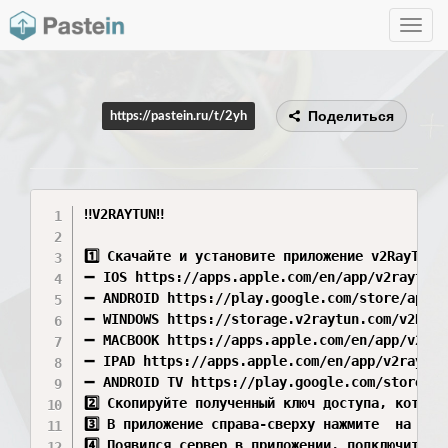
Toggle
navig
Поделиться
https://pastein.ru/t/2yh
‼️V2RAYTUN‼️

1️⃣ Скачайте и установите приложение v2RayTun: 
➖ IOS https://apps.apple.com/en/app/v2raytun/
➖ ANDROID https://play.google.com/store/apps/
➖ WINDOWS https://storage.v2raytun.com/v2RayT
➖ MACBOOK https://apps.apple.com/en/app/v2ray
➖ IPAD https://apps.apple.com/en/app/v2raytun
➖ ANDROID TV https://play.google.com/store/ap
2️⃣ Скопируйте полученный ключ доступа, которы
3️⃣ В приложение справа-сверху нажмите  на “+”
4️⃣ Появился сервер в приложении, подключитесь